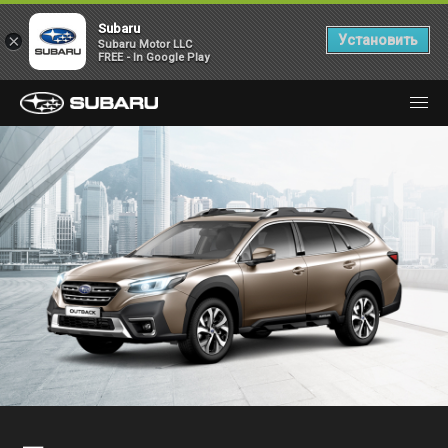
Subaru
×
Установить
Subaru Motor LLC
FREE - In Google Play