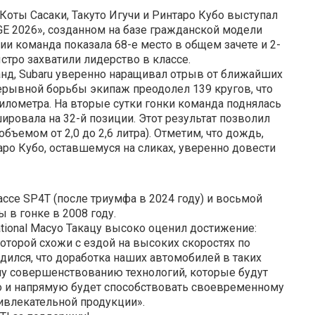
Коты Сасаки, Такуто Игучи и Ринтаро Кубо выступал
 2026», созданном на базе гражданской модели
ии команда показала 68-е место в общем зачете и 2-
стро захватили лидерство в классе.
анд, Subaru уверенно наращивал отрыв от ближайших
рерывной борьбы экипаж преодолел 139 кругов, что
илометра. На вторые сутки гонки команда поднялась
ировала на 32-й позиции. Этот результат позволил
бъемом от 2,0 до 2,6 литра). Отметим, что дождь,
ро Кубо, оставшемуся на сликах, уверенно довести
лассе SP4T (после триумфа в 2024 году) и восьмой
 в гонке в 2008 году.
ational Масуо Такацу высоко оценил достижение:
которой схожи с ездой на высоких скоростях по
дился, что доработка наших автомобилей в таких
му совершенствованию технологий, которые будут
но и напрямую будет способствовать своевременному
влекательной продукции».