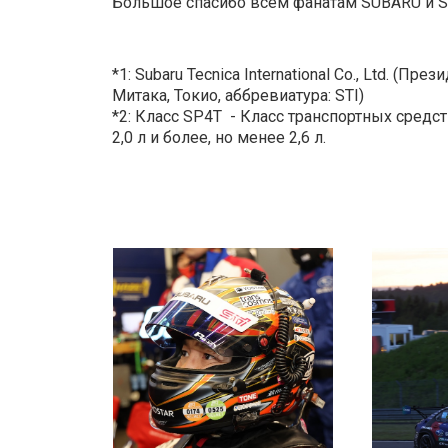
Большое спасибо всем фанатам SUBARU и S
*1: Subaru Tecnica International Co., Ltd. (П
Митака, Токио, аббревиатура: STI)
*2: Класс SP4T - Класс транспортных сред
2,0 л и более, но менее 2,6 л.