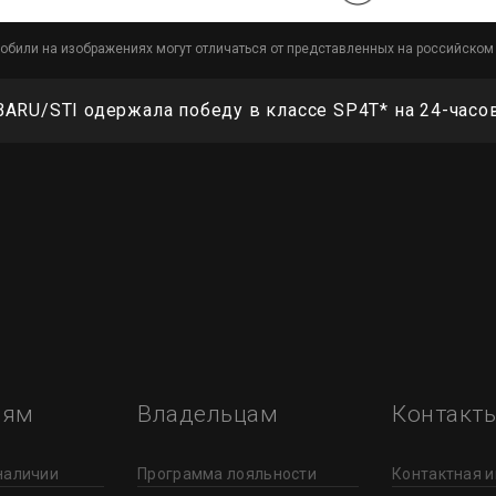
обили на изображениях могут отличаться от представленных на российском
ARU/STI одержала победу в классе SP4T* на 24-часо
лям
Владельцам
Контакт
наличии
Программа лояльности
Контактная 