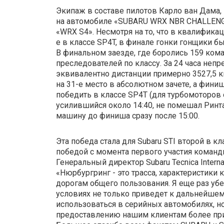
Экипаж в составе пилотов Карло ван Дама, 
на автомобиле «SUBARU WRX NBR CHALLENGE
«WRX S4». Несмотря на то, что в квалификац
е в классе SP4T, в финале гонки гонщики бы
В финальном заезде, где боролись 159 ком
преследователей по классу. За 24 часа неп
эквивалентно дистанции примерно 3527,5 к
на 31-е место в абсолютном зачете, а финиш
победить в классе SP4T (для турбомоторов о
усилившийся около 14:40, не помешал Ринта
машину до финиша сразу после 15:00.
Эта победа стала для Subaru STI второй в к
победой с момента первого участия команды
Генеральный директор Subaru Tecnica Intern
«Нюрбургринг - это трасса, характеристики 
дорогам общего пользования. Я еще раз убе
условиях не только приведет к дальнейше
использоваться в серийных автомобилях, 
предоставлению нашим клиентам более при